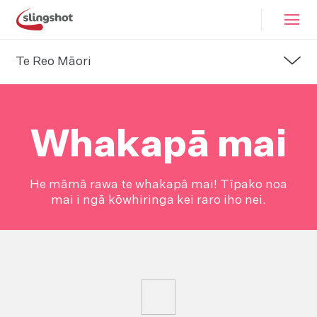
Te Reo Māori
Whakapā mai
He māmā rawa te whakapā mai! Tīpako noa
mai i ngā kōwhiringa kei raro iho nei.