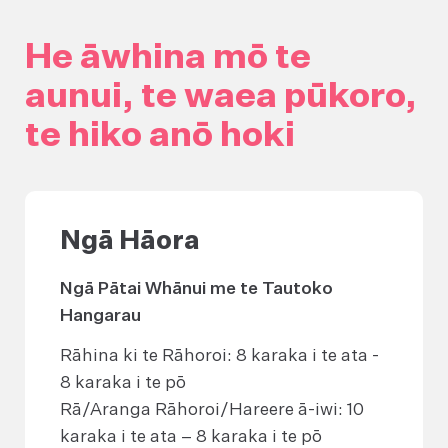
He āwhina mō te
aunui, te waea pūkoro,
te hiko anō hoki
Ngā Hāora
Ngā Pātai Whānui me te Tautoko
Hangarau
Rāhina ki te Rāhoroi: 8 karaka i te ata -
8 karaka i te pō
Rā/Aranga Rāhoroi/Hareere ā-iwi: 10
karaka i te ata – 8 karaka i te pō