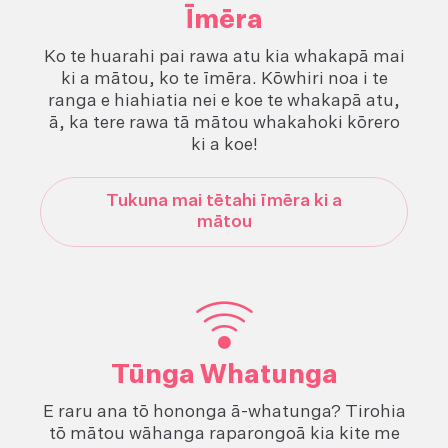
Īmēra
Ko te huarahi pai rawa atu kia whakapā mai
ki a mātou, ko te īmēra. Kōwhiri noa i te
ranga e hiahiatia nei e koe te whakapā atu,
ā, ka tere rawa tā mātou whakahoki kōrero
ki a koe!
Tukuna mai tētahi īmēra ki a
mātou
Tūnga Whatunga
E raru ana tō hononga ā-whatunga? Tirohia
tō mātou wāhanga raparongoā kia kite me