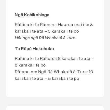
Ngā Kohikohinga
Rāhina ki te Rāmere: Haurua mai i te 8
karaka i te ata – 5 karaka i te pō
Hāunga ngā Rā Whakatā ā-ture
Te Rōpū Hokohoko
Rāhina ki te Rāhoroi: 8 karaka i te ata –
8 karaka i te pō
Rātapu me Ngā Rā Whakatā ā-Ture: 10
karaka i te ata – 8 karaka i te pō