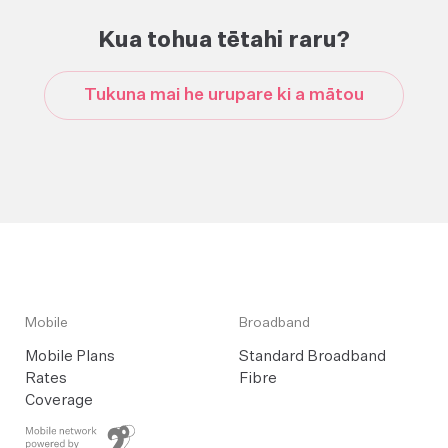
Kua tohua tētahi raru?
Tukuna mai he urupare ki a mātou
Mobile
Broadband
Mobile Plans
Standard Broadband
Rates
Fibre
Coverage