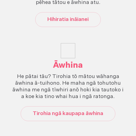
pēhea tātou e āwhina atu.
Hihiratia ināianei
Āwhina
He pātai tāu? Tirohia tō mātou wāhanga
āwhina ā-tuihono. He maha ngā tohutohu
āwhina me ngā tīwhiri anō hoki kia tautoko i
a koe kia tino whai hua i ngā ratonga.
Tirohia ngā kaupapa āwhina