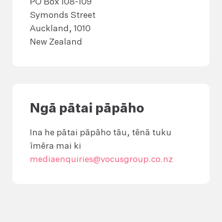
PO Box 108-109
Symonds Street
Auckland, 1010
New Zealand
Ngā pātai pāpāho
Ina he pātai pāpāho tāu, tēnā tuku
īmēra mai ki
mediaenquiries@vocusgroup.co.nz